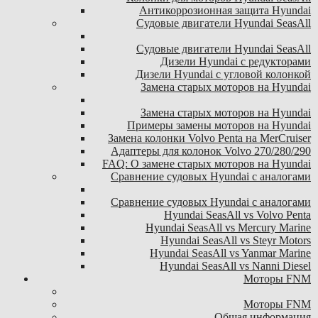
Антикоррозионная защита Hyundai
Судовые двигатели Hyundai SeasAll
Судовые двигатели Hyundai SeasAll
Дизели Hyundai с редукторами
Дизели Hyundai с угловой колонкой
Замена старых моторов на Hyundai
Замена старых моторов на Hyundai
Примеры замены моторов на Hyundai
Замена колонки Volvo Penta на MerCruiser
Адаптеры для колонок Volvo 270/280/290
FAQ: О замене старых моторов на Hyundai
Сравнение судовых Hyundai с аналогами
Сравнение судовых Hyundai с аналогами
Hyundai SeasAll vs Volvo Penta
Hyundai SeasAll vs Mercury Marine
Hyundai SeasAll vs Steyr Motors
Hyundai SeasAll vs Yanmar Marine
Hyundai SeasAll vs Nanni Diesel
Моторы FNM
Моторы FNM
Общая информация