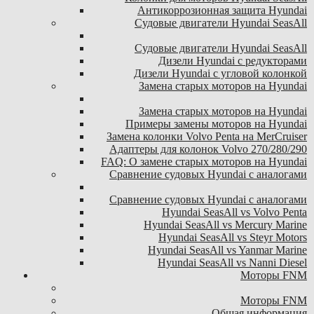
Антикоррозионная защита Hyundai
Судовые двигатели Hyundai SeasAll
Судовые двигатели Hyundai SeasAll
Дизели Hyundai с редукторами
Дизели Hyundai с угловой колонкой
Замена старых моторов на Hyundai
Замена старых моторов на Hyundai
Примеры замены моторов на Hyundai
Замена колонки Volvo Penta на MerCruiser
Адаптеры для колонок Volvo 270/280/290
FAQ: О замене старых моторов на Hyundai
Сравнение судовых Hyundai с аналогами
Сравнение судовых Hyundai с аналогами
Hyundai SeasAll vs Volvo Penta
Hyundai SeasAll vs Mercury Marine
Hyundai SeasAll vs Steyr Motors
Hyundai SeasAll vs Yanmar Marine
Hyundai SeasAll vs Nanni Diesel
Моторы FNM
Моторы FNM
Общая информация