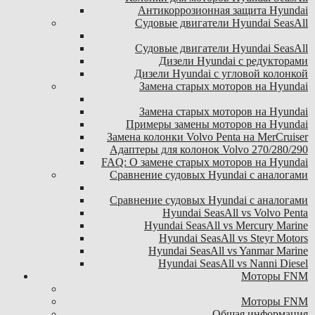
Антикоррозионная защита Hyundai
Судовые двигатели Hyundai SeasAll
Судовые двигатели Hyundai SeasAll
Дизели Hyundai с редукторами
Дизели Hyundai с угловой колонкой
Замена старых моторов на Hyundai
Замена старых моторов на Hyundai
Примеры замены моторов на Hyundai
Замена колонки Volvo Penta на MerCruiser
Адаптеры для колонок Volvo 270/280/290
FAQ: О замене старых моторов на Hyundai
Сравнение судовых Hyundai с аналогами
Сравнение судовых Hyundai с аналогами
Hyundai SeasAll vs Volvo Penta
Hyundai SeasAll vs Mercury Marine
Hyundai SeasAll vs Steyr Motors
Hyundai SeasAll vs Yanmar Marine
Hyundai SeasAll vs Nanni Diesel
Моторы FNM
Моторы FNM
Общая информация