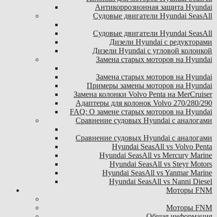
Антикоррозионная защита Hyundai
Судовые двигатели Hyundai SeasAll
Судовые двигатели Hyundai SeasAll
Дизели Hyundai с редукторами
Дизели Hyundai с угловой колонкой
Замена старых моторов на Hyundai
Замена старых моторов на Hyundai
Примеры замены моторов на Hyundai
Замена колонки Volvo Penta на MerCruiser
Адаптеры для колонок Volvo 270/280/290
FAQ: О замене старых моторов на Hyundai
Сравнение судовых Hyundai с аналогами
Сравнение судовых Hyundai с аналогами
Hyundai SeasAll vs Volvo Penta
Hyundai SeasAll vs Mercury Marine
Hyundai SeasAll vs Steyr Motors
Hyundai SeasAll vs Yanmar Marine
Hyundai SeasAll vs Nanni Diesel
Моторы FNM
Моторы FNM
Общая информация