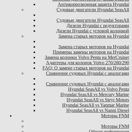
Антикоррозионная защита Hyundai
Судовые двигатели Hyundai SeasAll
Судовые двигатели Hyundai SeasAll
Дизели Hyundai с редукторами
Дизели Hyundai с угловой колонкой
Замена старых моторов на Hyundai
Замена старых моторов на Hyundai
Примеры замены моторов на Hyundai
Замена колонки Volvo Penta на MerCruiser
Адаптеры для колонок Volvo 270/280/290
FAQ: О замене старых моторов на Hyundai
Сравнение судовых Hyundai с аналогами
Сравнение судовых Hyundai с аналогами
Hyundai SeasAll vs Volvo Penta
Hyundai SeasAll vs Mercury Marine
Hyundai SeasAll vs Steyr Motors
Hyundai SeasAll vs Yanmar Marine
Hyundai SeasAll vs Nanni Diesel
Моторы FNM
Моторы FNM
Общая информация