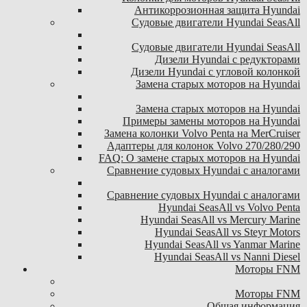
Антикоррозионная защита Hyundai
Судовые двигатели Hyundai SeasAll
Судовые двигатели Hyundai SeasAll
Дизели Hyundai с редукторами
Дизели Hyundai с угловой колонкой
Замена старых моторов на Hyundai
Замена старых моторов на Hyundai
Примеры замены моторов на Hyundai
Замена колонки Volvo Penta на MerCruiser
Адаптеры для колонок Volvo 270/280/290
FAQ: О замене старых моторов на Hyundai
Сравнение судовых Hyundai с аналогами
Сравнение судовых Hyundai с аналогами
Hyundai SeasAll vs Volvo Penta
Hyundai SeasAll vs Mercury Marine
Hyundai SeasAll vs Steyr Motors
Hyundai SeasAll vs Yanmar Marine
Hyundai SeasAll vs Nanni Diesel
Моторы FNM
Моторы FNM
Общая информация