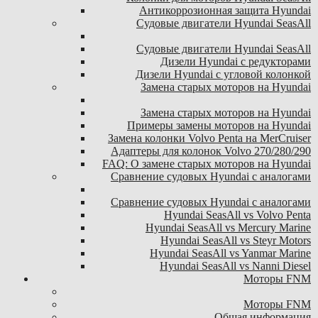
Антикоррозионная защита Hyundai
Судовые двигатели Hyundai SeasAll
Судовые двигатели Hyundai SeasAll
Дизели Hyundai с редукторами
Дизели Hyundai с угловой колонкой
Замена старых моторов на Hyundai
Замена старых моторов на Hyundai
Примеры замены моторов на Hyundai
Замена колонки Volvo Penta на MerCruiser
Адаптеры для колонок Volvo 270/280/290
FAQ: О замене старых моторов на Hyundai
Сравнение судовых Hyundai с аналогами
Сравнение судовых Hyundai с аналогами
Hyundai SeasAll vs Volvo Penta
Hyundai SeasAll vs Mercury Marine
Hyundai SeasAll vs Steyr Motors
Hyundai SeasAll vs Yanmar Marine
Hyundai SeasAll vs Nanni Diesel
Моторы FNM
Моторы FNM
Общая информация